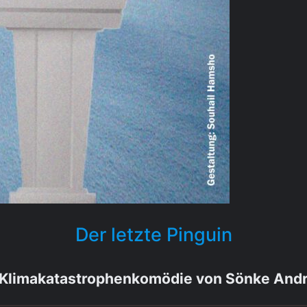
Der letzte Pinguin
 Klimakatastrophenkomödie von Sönke And